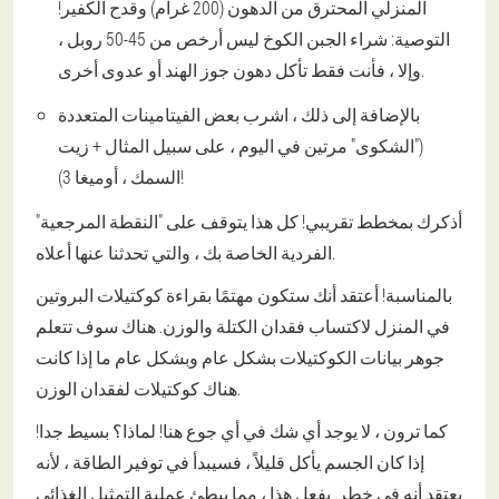
المنزلي المحترق من الدهون (200 غرام) وقدح الكفير!
التوصية: شراء الجبن الكوخ ليس أرخص من 45-50 روبل ،
وإلا ، فأنت فقط تأكل دهون جوز الهند أو عدوى أخرى.
بالإضافة إلى ذلك ، اشرب بعض الفيتامينات المتعددة
("الشكوى" مرتين في اليوم ، على سبيل المثال + زيت
السمك ، أوميغا 3)!
أذكرك بمخطط تقريبي! كل هذا يتوقف على "النقطة المرجعية"
الفردية الخاصة بك ، والتي تحدثنا عنها أعلاه.
بالمناسبة! أعتقد أنك ستكون مهتمًا بقراءة كوكتيلات البروتين
في المنزل لاكتساب فقدان الكتلة والوزن. هناك سوف تتعلم
جوهر بيانات الكوكتيلات بشكل عام وبشكل عام ما إذا كانت
هناك كوكتيلات لفقدان الوزن.
كما ترون ، لا يوجد أي شك في أي جوع هنا! لماذا؟ بسيط جدا!
إذا كان الجسم يأكل قليلاً ، فسيبدأ في توفير الطاقة ، لأنه
يعتقد أنه في خطر. يفعل هذا ، مما يبطئ عملية التمثيل الغذائي