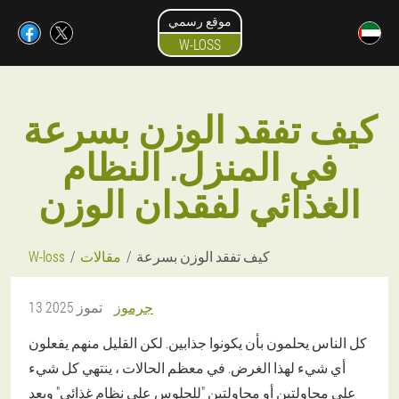
موقع رسمي
W-LOSS
كيف تفقد الوزن بسرعة
في المنزل. النظام
الغذائي لفقدان الوزن
كيف تفقد الوزن بسرعة
مقالات
W-loss
جرموز
13 تموز 2025
كل الناس يحلمون بأن يكونوا جذابين. لكن القليل منهم يفعلون
أي شيء لهذا الغرض. في معظم الحالات ، ينتهي كل شيء
على محاولتين أو محاولتين "للجلوس على نظام غذائي" وبعد