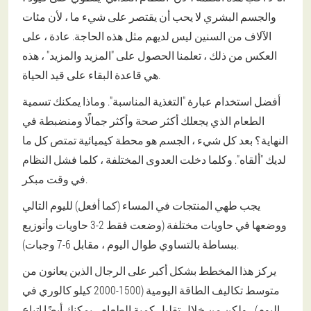
والجسم البشري لا يحب أن يقتصر على شيء ما ، لأن مئات
الآلاف من السنين ليس لديهم مثل هذه الحاجة. عادة ، على
العكس من ذلك ، تعلمنا الحصول على "المزيد والمزيد" ، هذه
هي قاعدة البقاء على قيد الحياة.
أفضل استخدام عبارة "التغذية المناسبة". وماذا يمكنك تسمية
الطعام الذي يجعلك أكثر صحة وأكثر جمالًا ومنضبطة في
النهاية؟ بعد كل شيء ، الجسم هو محطة كيميائية تمتص كل ما
لديك "ألقاه". وكلما دخلت العدوى المختلفة ، كلما فشل النظام
في وقت مبكر.
يجب طهي المنتجات في المساء (كما أفعل) لليوم التالي
ووضعها في حاويات مختلفة (وضعت فقط 2-3 حاويات وأتوزيع
ببساطة بالتساوي طوال اليوم ، مقابل 6-7 وجبات).
يركز هذا المخطط بشكل أكبر على الرجال الذين يعانون من
متوسط تكاليف الطاقة اليومية (1500-2000 كيلو كالوري في
اليوم) ، ولكن من خلال تقليل كمية الطعام ، يمكنك أيضًا اتباع