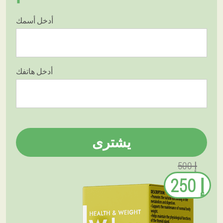
أدخل أسمك
أدخل هاتفك
يشترى
500 إ
250 إ