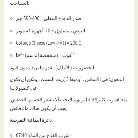
السناجب:
صدر الدجاج المغلي = 400-500 جم.
البيض ، مسلوق = 3-5 أجهزة كمبيوتر.
Cottage Cheese (Low -FAT) = 200 G.
kefir (منخفضة الدسم) = 1 كوب
الخضروات (الألياف): بقدر ما تريد ، دون قيود
الدهون: في الأساس ، أوميغا 3 (زيت السمك ، يمكن أن يكون
في كبسولات)
ماء:
اشرب كثيرا! 3-4 لتر يوميا! يجب ألا يشعر الجسم بالعطش.
يجب أن يكون هناك ماء فائض.
دائرة الطاقة التقريبية:
07:40: شرب القدح من الماء